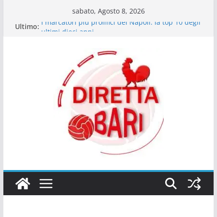
Salta
sabato, Agosto 8, 2026
al
I marcatori più prolifici del Napoli: la top 10 degli
Ultimo:
contenuto
ultimi dieci anni
Bartocci (giornalista Best40 Under 40): “Ex Bari
Walid Cheddira da Serie A”
Il Napoli delle certezze: quando il dominio è una
questione di mentalità
Le emozioni più contrastanti dei tifosi del Napoli
in match decisivi
Giocatori che dal Sud sono arrivati in alto: il
ponte tra Serie C e Serie A