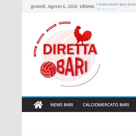
Salta
Ultimo:
I marcatori più proli
giovedì, Agosto 6, 2026
al
dieci anni
Bartocci (giornalist
contenuto
Cheddira da Serie 
Il Napoli delle cer
di mentalità
Le emozioni più con
decisivi
Giocatori che dal Su
C e Serie A
NEWS BARI
CALCIOMERCATO BARI