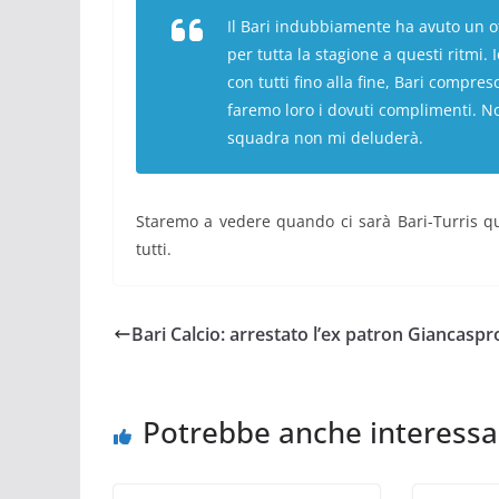
Il Bari indubbiamente ha avuto un ot
per tutta la stagione a questi ritmi.
con tutti fino alla fine, Bari compres
faremo loro i dovuti complimenti. No
squadra non mi deluderà.
Staremo a vedere quando ci sarà Bari-Turris qu
tutti.
Bari Calcio: arrestato l’ex patron Giancaspr
Potrebbe anche interessa