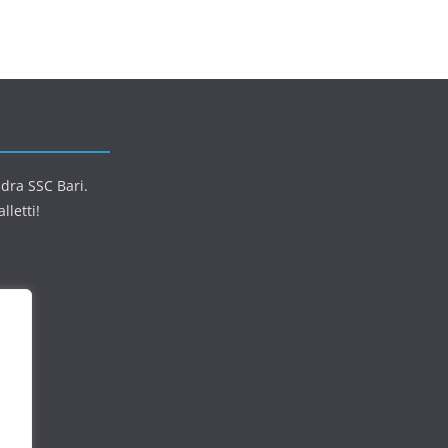
adra SSC Bari.
lletti!