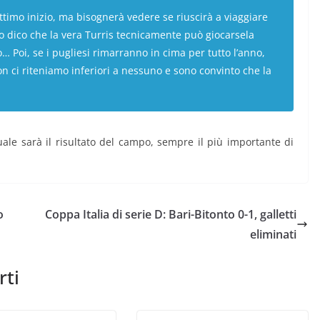
timo inizio, ma bisognerà vedere se riuscirà a viaggiare
 Io dico che la vera Turris tecnicamente può giocarsela
o… Poi, se i pugliesi rimarranno in cima per tutto l’anno,
n ci riteniamo inferiori a nessuno e sono convinto che la
ale sarà il risultato del campo, sempre il più importante di
o
Coppa Italia di serie D: Bari-Bitonto 0-1, galletti
eliminati
rti