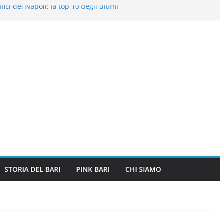
fici del Napoli: la top 10 degli ultimi
a Best40 Under 40): “Ex Bari Walid
A”
tezze: quando il dominio è una questione
trastanti dei tifosi del Napoli in match
d sono arrivati in alto: il ponte tra Serie
STORIA DEL BARI
PINK BARI
CHI SIAMO