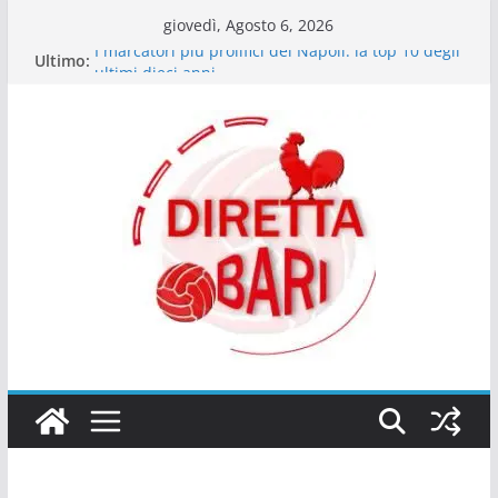
Salta
giovedì, Agosto 6, 2026
al
I marcatori più prolifici del Napoli: la top 10 degli
Ultimo:
contenuto
ultimi dieci anni
Bartocci (giornalista Best40 Under 40): “Ex Bari
Walid Cheddira da Serie A”
Il Napoli delle certezze: quando il dominio è una
questione di mentalità
Le emozioni più contrastanti dei tifosi del Napoli
in match decisivi
Giocatori che dal Sud sono arrivati in alto: il
ponte tra Serie C e Serie A