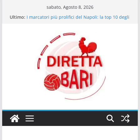
Salta
sabato, Agosto 8, 2026
al
Ultimo:
I marcatori più prolifici del Napoli: la top 10 degli
contenuto
ultimi dieci anni
Bartocci (giornalista Best40 Under 40): “Ex Bari
Walid Cheddira da Serie A”
Il Napoli delle certezze: quando il dominio è una
questione di mentalità
Le emozioni più contrastanti dei tifosi del Napoli
in match decisivi
Giocatori che dal Sud sono arrivati in alto: il
ponte tra Serie C e Serie A