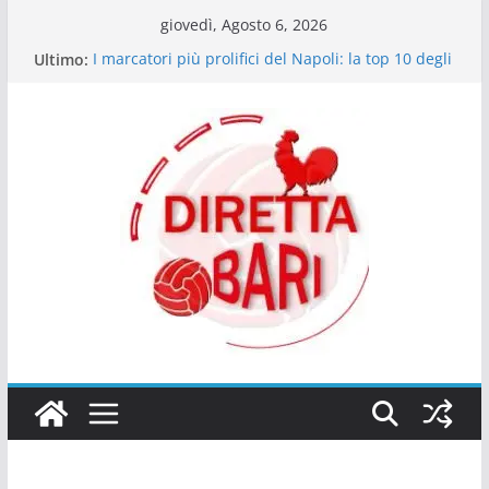
Salta
giovedì, Agosto 6, 2026
al
Ultimo:
I marcatori più prolifici del Napoli: la top 10 degli
contenuto
ultimi dieci anni
Bartocci (giornalista Best40 Under 40): “Ex Bari
Walid Cheddira da Serie A”
Il Napoli delle certezze: quando il dominio è una
questione di mentalità
Le emozioni più contrastanti dei tifosi del Napoli
in match decisivi
Giocatori che dal Sud sono arrivati in alto: il
ponte tra Serie C e Serie A