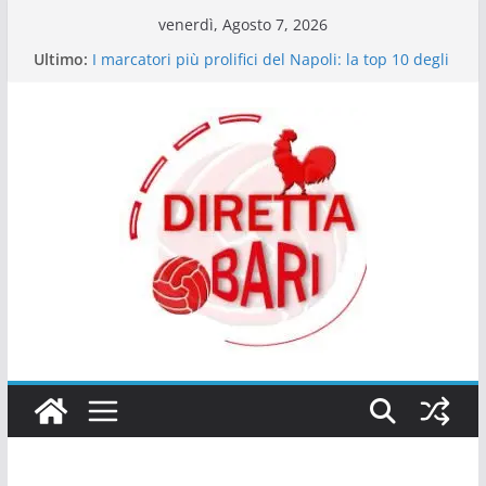
Salta
venerdì, Agosto 7, 2026
al
Ultimo:
I marcatori più prolifici del Napoli: la top 10 degli
contenuto
ultimi dieci anni
Bartocci (giornalista Best40 Under 40): “Ex Bari
Walid Cheddira da Serie A”
Il Napoli delle certezze: quando il dominio è una
questione di mentalità
Le emozioni più contrastanti dei tifosi del Napoli
in match decisivi
Giocatori che dal Sud sono arrivati in alto: il
ponte tra Serie C e Serie A