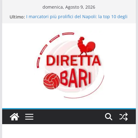
Salta
domenica, Agosto 9, 2026
al
Ultimo:
I marcatori più prolifici del Napoli: la top 10 degli
contenuto
ultimi dieci anni
Bartocci (giornalista Best40 Under 40): “Ex Bari
Walid Cheddira da Serie A”
Il Napoli delle certezze: quando il dominio è una
questione di mentalità
Le emozioni più contrastanti dei tifosi del Napoli
in match decisivi
Giocatori che dal Sud sono arrivati in alto: il
ponte tra Serie C e Serie A